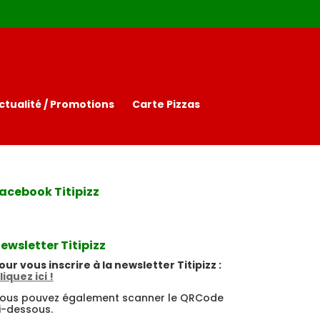
ctualité / Promotions
Carte Pizzas
acebook Titipizz
ewsletter Titipizz
our vous inscrire à la newsletter Titipizz :
liquez ici !
ous pouvez également scanner le QRCode
i-dessous.