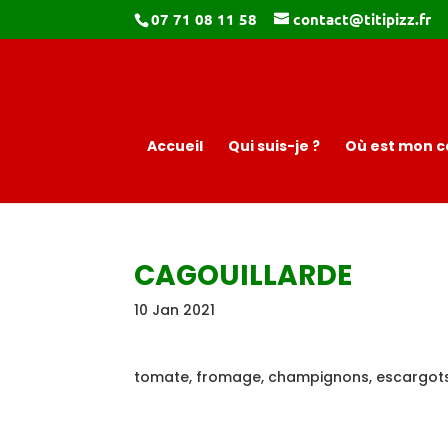
07 71 08 11 58
contact@titipizz.fr
Accueil
Qui suis-je ?
Où est mon c
CAGOUILLARDE
10 Jan 2021
tomate, fromage, champignons, escargots 