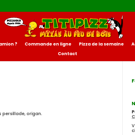
amion ?
Commande en ligne
Pizza de la semaine
A
Contact
F
N
P
persillade, origan.
C
V
c