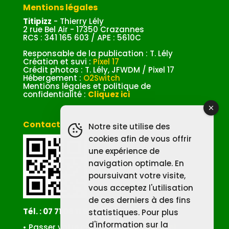
Mentions légales
Titipizz
- Thierry Lély
2 rue Bel Air - 17350 Crazannes
RCS : 341 165 603 / APE : 5610C
Responsable de la publication : T. Lély
Création et suvi :
Pixel 17
Crédit photos : T. Lély, JFWDM / Pixel 17
Hébergement :
O2Switch
Mentions légales et politique de
confidentialité :
Cliquez ici
Contacter Titipizz
Notre site utilise des
cookies afin de vous offrir
une expérience de
navigation optimale. En
poursuivant votre visite,
vous acceptez l'utilisation
de ces derniers à des fins
Tél. : 07 71 08 11 58
statistiques. Pour plus
d'information sur la
• Passer votre commande :
Cliquez ici